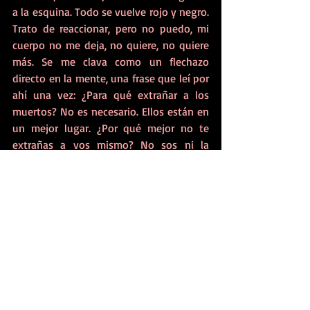
a la esquina. Todo se vuelve rojo y negro. 
Trato de reaccionar, pero no puedo, mi 
cuerpo no me deja, no quiere, no quiere 
más. Se me clava como un flechazo 
directo en la mente, una frase que leí por 
ahí una vez: ¿Para qué extrañar a los 
muertos? No es necesario. Ellos están en 
un mejor lugar. ¿Por qué mejor no te 
extrañas a vos mismo? No sos ni la 
sombra de lo que deseabas ser.
Me duele todo. No puedo moverme.
Escucho voces que resuenan como ecos 
lejanos adentro de una cueva que se 
pone cada vez más oscura. Me duele 
todo. No sé cuántos huesos tengo rotos, 
seguro que no más de los que me rompí 