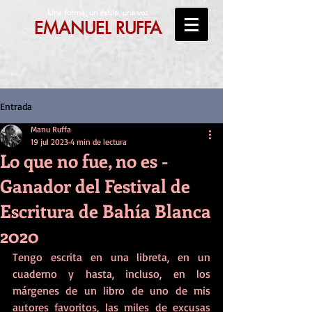
Una forma, un estilo, una voz
EMANUEL RUFFA
Entrada
Manu Ruffa
19 jul 2023
4 min de lectura
Lo que no fue, no es -
Ganador del Festival de
Escritura de Bahía Blanca
2020
Tengo escrita en una libreta, en un 
cuaderno y hasta, incluso, en los 
márgenes de un libro de uno de mis 
autores favoritos, las miles de excusas 