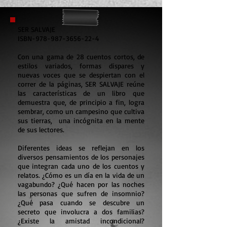
SER SALVAJE
ISBN-978-987-3656-22-4
​Con una gama de 28 cuentos cortos, de
estilos variados, formas dispares y
nuevas voces que se despiertan con el
correr de la páginas, SER SALVAJE reúne
las características de un libro que
demuestra que, de principio a fin, logra
sembrar, como un campesino que cultiva
sus tierras, una incógnita en la mente
de sus lectores.
Diferentes ideas se reflejan en los
diversos pensamientos de los personajes
que integran cada uno de los cuentos y
relatos. ¿Cómo es un día en la vida de un
vagabundo? ¿Qué hacen por las noches
las personas que sufren de insomnio?
¿Qué pasa cuando se descubre un
secreto que involucra a dos familias?
¿Existe la amistad incondicional?