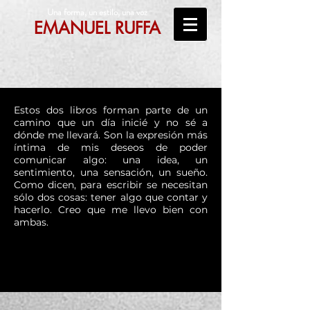
Una forma, un estilo, una voz
EMANUEL RUFFA
Estos dos libros forman parte de un
camino que un día inicié y no sé a
dónde me llevará. Son la expresión más
íntima de mis deseos de poder
comunicar algo: una idea, un
sentimiento, una sensación, un sueño.
Como dicen, para escribir se necesitan
sólo dos cosas: tener algo que contar y
hacerlo. Creo que me llevo bien con
ambas.