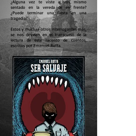
¿Alguna vez te viste a vos mismo
sentado en la vereda de en frente?
¿Puede terminar una fiesta en una
tragedia?
Estos y muchas otros interrogantes más,
se nos develan en el transcurso de la
lectura de este raconto de cuentos,
escritos por Emanuel Ruffa.