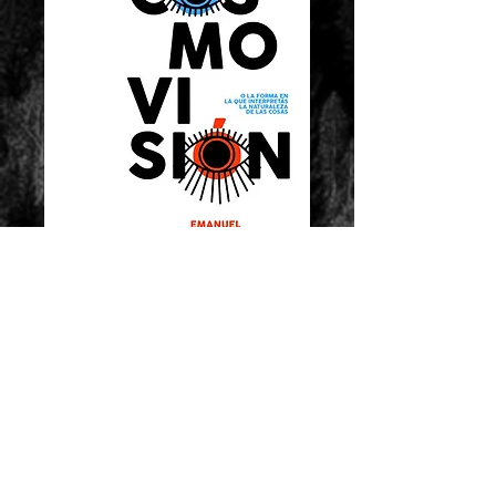
Cosmovisión (o la forma en la que
interpretás la naturaleza de las cosas)
ISBN-978-987-3656-59-0
​Este libro se presenta como el segundo
trabajo, mostrando, una vez más, que el
autor se encuentra en una constante
búsqueda de un estilo propio, de una voz
auténtica. COSMOVISIÓN cuenta con 14
cuentos cortos y una
nouvelle
, que pone