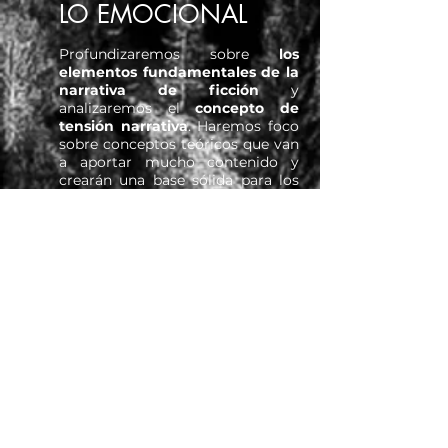
LO EMOCIONAL
Profundizaremos sobre
los
elementos fundamentales de la
narrativa de ficción
y
analizaremos el
concepto de
tensión narrativa
. Haremos foco
sobre conceptos teóricos que van
a aportar mucho contenido y
crearán una base sólida para los
siguientes meses de taller.
También vamos a trabajar el
desarrollo de la tensión
emocional
(piedra angular de
cualquier texto narrativo) a través
del
análisis de los textos
de las
exponentes más reconocidas de la
literatura internacional:
Ana
María Matute
,
Isabel Allende
,
Samatha Schweblin
y
Liliana
Heker
.
Este taller
p
ropone
una
mayor
libertad
a través de la
utilización