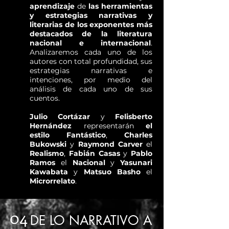
aprendizaje
de
las herramientas
y estrategias narrativas y
literarias de los exponentes más
destacados de la literatura
nacional e internacional
.
Analizaremos cada uno de los
autores con total profundidad, sus
estrategias narrativas e
intenciones, por medio del
análisis de cada uno de sus
cuentos.
Julio Cortázar
y
Felisberto
Hernández
representarán
el
estilo Fantástico
,
Charles
Bukowski
y
Raymond Carver
el
Realismo
,
Fabián Casas
y
Pablo
Ramos
el
Nacional
y
Yasunari
Kawabata
y
Matsuo Basho
el
Microrrelato
.
04
DE LO NARRATIVO A