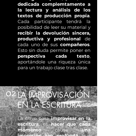
dedicada complemtamente a
la lectura y análisis de los
textos de producción propia
.
Cada participante tendrá la
posibilidad de leer su material y
recibir la devolución sincera,
productiva y profesional
de
cada uno de sus
compañeros
.
Esto sin duda permite poner en
perspectiva cada texto
,
aportándole una riqueza única
para un trabajo clase tras clase.
02
LA IMPROVISACIÓN
EN LA ESCRITURA
La clave para
improvisar en la
escritura
, es
hacer que cada
momento
cause
una
impresión tan profunda
que