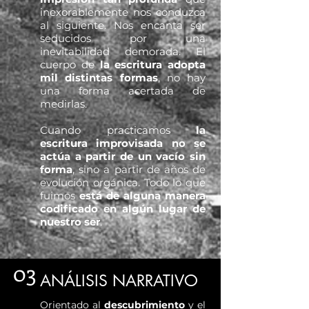
inexorablemente nos conduzca
al siguiente. Nos encanta ser
seducidos por una
inevitabilidad demorada. El
cuerpo de
la escritura adopta
mil distintas formas
, no hay
una forma acertada de
medirlas.
Cuando practicamos
la
escritura improvisada no se
actúa a partir de un vacío sin
forma
, sino a partir de años de
evolución orgánica.
Todo lo que
fuimos
está de alguna manera
codificado en algún lugar de
nuestro ser
.
03
ANÁLISIS NARRATIVO
Orientado al
descubrimiento
y el